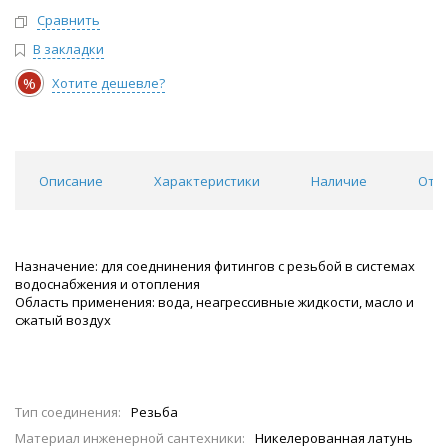
Сравнить
В закладки
%
Хотите дешевле?
Описание
Характеристики
Наличие
Отзы
Назначение: для соеднинения фитингов с резьбой в системах
водоснабжения и отопления
Область применения: вода, неагрессивные жидкости, масло и
сжатый воздух
Тип соединения:
Резьба
Материал инженерной сантехники:
Никелерованная латунь